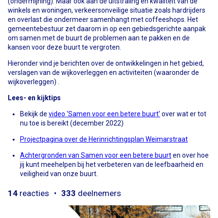
(ondermijning). Maar ook aan de uitstraling en kwaliteit van de
winkels en woningen, verkeersonveilige situatie zoals hardrijders
en overlast die ondermeer samenhangt met coffeeshops. Het
gemeentebestuur zet daarom in op een gebiedsgerichte aanpak
om samen met de buurt de problemen aan te pakken en de
kansen voor deze buurt te vergroten.
Hieronder vind je berichten over de ontwikkelingen in het gebied,
verslagen van de wijkoverleggen en activiteiten (waaronder de
wijkoverleggen) .
Lees- en kijktips
Bekijk de
video 'Samen voor een betere buurt'
over wat er tot
nu toe is bereikt (december 2022)
Projectpagina over de Herinrichtingsplan Weimarstraat
Achtergronden van Samen voor een betere buurt
en over hoe
jij kunt meehelpen bij het verbeteren van de leefbaarheid en
veiligheid van onze buurt.
14
reacties
333
deelnemers