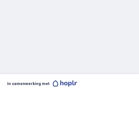
In samenwerking met
Toegankelijkheidsverklaring
Privacy
Algemene voorwaarden