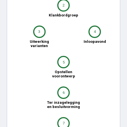
2
Klankbordgroep
3
4
Uitwerking
Inloopavond
varianten
5
Opstellen
voorontwerp
6
Ter inzagelegging
en besluitvorming
7